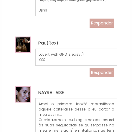
Bjins
Responder
Pau(Rox)
Love it, with GHD is easy ;)
XXX
Responder
NAYRA LAISE
Amei o primeiro look!!è maravilhoso
aquele corte!!ai,se desse p eu cortar o
meu assim...
Querida,amo o seu blog e me adicionarei
às suas seguidoras se quiser,passe no
meu e me siga!!E' em italiano,mas tem