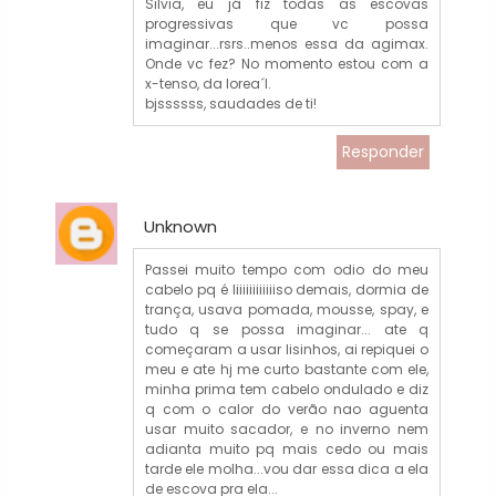
Silvia, eu já fiz todas as escovas
progressivas que vc possa
imaginar...rsrs..menos essa da agimax.
Onde vc fez? No momento estou com a
x-tenso, da lorea´l.
bjssssss, saudades de ti!
Responder
Unknown
Passei muito tempo com odio do meu
cabelo pq é liiiiiiiiiiiiso demais, dormia de
trança, usava pomada, mousse, spay, e
tudo q se possa imaginar... ate q
começaram a usar lisinhos, ai repiquei o
meu e ate hj me curto bastante com ele,
minha prima tem cabelo ondulado e diz
q com o calor do verão nao aguenta
usar muito sacador, e no inverno nem
adianta muito pq mais cedo ou mais
tarde ele molha...vou dar essa dica a ela
de escova pra ela...