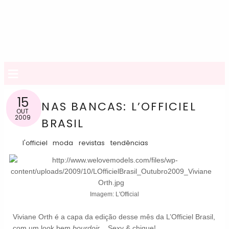
≡
15
NAS BANCAS: L’OFFICIEL
OUT
2009
BRASIL
l'officiel
moda
revistas
tendências
Imagem: L'Official
Viviane Orth é a capa da edição desse mês da L’Officiel Brasil,
com um look bem
bourdoir
... Sexy & chique!