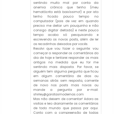
sentindo muito mal por conta da
anemia crônica que tenho (meu
hematócrito está baixíssimo!) e por isto
tenho ficado pouco tempo no
computador (pois de vez em quando
preciso me deitar um pouquinho e não
consigo digitar deitada) e neste pouco
tempo acabo só pesquisando e
escrevendo os novos posts, além de ler
os recadinhos deixados por vocês.
Resolvi que vou fazer o seguinte: vou
começar a responder os comentários do
dia de hoje e tentarei responder os mais
antigos na medida que eu for me
sentindo mais disposta. Por favor, se
alguém tem alguma pergunta que ficou
em algum comentário de dias ou
semanas atrás sem resposta, comente
de novo nos posts mais novos ou
mande a pergunta por e-mail:
shirley@garotasmodernas.com
Mas não deixem de comentar! Adoro as
visitas e leio diariamente os comentários
de todo mundo que passa por aqui.
Conto com a compreensão de todas