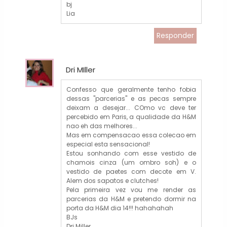
bj
Lia
Responder
Dri MIller
Confesso que geralmente tenho fobia
dessas "parcerias" e as pecas sempre
deixam a desejar... COmo vc deve ter
percebido em Paris, a qualidade da H&M
nao eh das melhores...
Mas em compensacao essa colecao em
especial esta sensacional!
Estou sonhando com esse vestido de
chamois cinza (um ombro soh) e o
vestido de paetes com decote em V.
Alem dos sapatos e clutches!
Pela primeira vez vou me render as
parcerias da H&M e pretendo dormir na
porta da H&M dia 14!!! hahahahah
BJs
Dri Miller