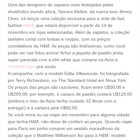
Uma das designers de sapatos mais festejadas pelas
shoeholics mundo afora, Tamara Mellon, da marca luxo Jimmy
Choo, irá lançar uma coleção exclusiva para a rede de fast
H&M
fashion
, que estará disponível a partir de 14 de
novembro em lojas selecionadas. Além de sapatos, a coleção
também conta com bolsas e roupas, com os preços
convidativos da H&M. As peças são lindíssimas, como você
pode ver nas fotos acima! Achei a jaqueta de paetês preta
super parecida com a ohh white que comprei na Asos e
mostrei aqui
prá vocês.
A campanha, com a modelo Edita Vilkeviciute, foi fotografada
por Terry Richardson, no The Standard Hotel em Nova York.
Os preços das peças são razoáveis, ficam entre U$30,00 e
U$299,00: por exemplo, o casaco de paetês custará U$129,00
(embora o meu da Asos tenha custado 32 libras com a
entrega!) e a carteira pink U$60,00.
Se você mora ou vai viajar em novembro para alguma cidade
que tenha H&M, não deixe de conferir as peças. Quando viajei
para Paris em junho comprei um vestido maravilhoso da
coleção que o Matthew Williamson fez para a H&M: modelo