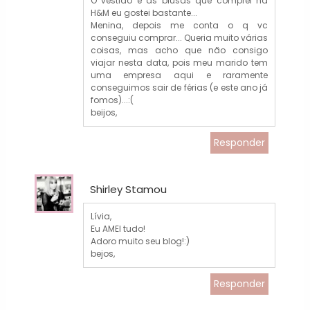
O vestido e as blusas que comprei na
H&M eu gostei bastante...
Menina, depois me conta o q vc
conseguiu comprar... Queria muito várias
coisas, mas acho que não consigo
viajar nesta data, pois meu marido tem
uma empresa aqui e raramente
conseguimos sair de férias (e este ano já
fomos)...:(
beijos,
Responder
Shirley Stamou
Lívia,
Eu AMEI tudo!
Adoro muito seu blog!:)
bejos,
Responder