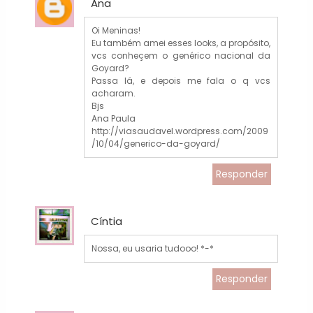
Ana
Oi Meninas!
Eu também amei esses looks, a propósito,
vcs conheçem o genérico nacional da
Goyard?
Passa lá, e depois me fala o q vcs
acharam.
Bjs
Ana Paula
http://viasaudavel.wordpress.com/2009
/10/04/generico-da-goyard/
Responder
Cíntia
Nossa, eu usaria tudooo! *-*
Responder