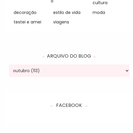
o
cultura
decoração
estilo de vida
moda
testei e amei
viagens
ARQUIVO DO BLOG
FACEBOOK