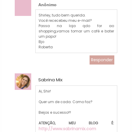
Anônimo
Shirley, tudo bem querida.
Você rececebeu meu e-mail?
Passa na loja qdo for ao
shopping,vamos tomar um café e bater
um papo!
Bjo
Roberta
Responder
Sabrina Mix
Ai, Shir!
Quer um de cada. Como faz?
Beijos e sucesso!!!
ATENÇÃO, MEU BLOG É:
http://www.sabrinamix.com