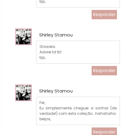
bjs,
Responder
Shirley Stamou
Grasiela
Adorei td tb!
bjs,
Responder
Shirley Stamou
Fer,
Eu simplesmente cheguei a sonhar (de
verdade!) com esta coleção...hahahaha
beijos,
Responder