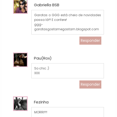
Gabriella BSB
Garotas o GGG está cheio de novidades
passa lá!!! E confere!
ggg-
garotasgostamegastam.blogspot.com
Responder
Pau(Rox)
So chic ;)
XXX
Responder
Fezinha
MORRI!!!!