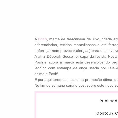
Posh
A
, marca de
beachwear
de luxo, criada e
diferenciadas, tecidos maravilhosos e até fer
enferrujar nem provocar alergias) para desenvolve
A atriz Déborah Secco foi capa da revista Nov
Posh e agora a marca está desenvolvendo peça
legging com estampa de onça usada por Taís A
acima é Posh!
E por aqui teremos mais uma promoção ótima, que 
No fim de semana sairá o post sobre este novo sor
Publicad
Gostou? C