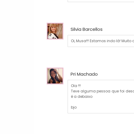
Silvia Barcellos
Oi, Musa!!! Estamos indo lá! Muit
Pri Machado
Ola !!!
Teve alguma pessoa que foi desc
é a debaixo
bjo