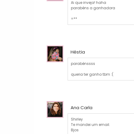
Ai que inveja! haha
parabéns a ganhadora
=**
Héstia
parabénssss
queria ter ganho tbm :(
Ana Carla
Shirley
Te mandei um email.
Bjos