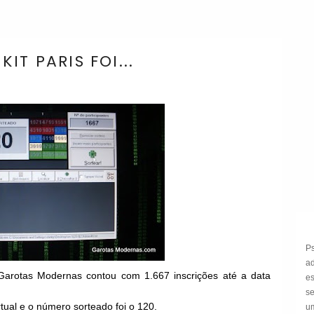
IT PARIS FOI...
P
a
arotas Modernas contou com 1.667 inscrições até a data
e
s
rtual e o número sorteado foi o 120.
um