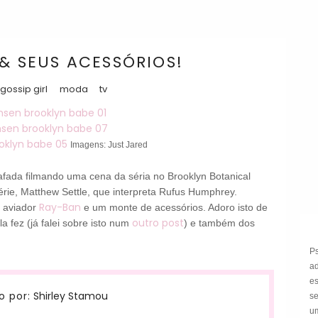
 & SEUS ACESSÓRIOS!
gossip girl
moda
tv
Imagens: Just Jared
rafada filmando uma cena da séria no Brooklyn Botanical
rie, Matthew Settle, que interpreta Rufus Humphrey.
Ray-Ban
 aviador
e um monte de acessórios. Adoro isto de
outro post
a fez (já falei sobre isto num
) e também dos
P
a
e
Shirley Stamou
o por:
s
um