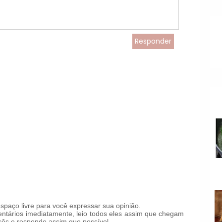
Responder
paço livre para você expressar sua opinião.
tários imediatamente, leio todos eles assim que chegam
ês e respondo assim que possível.