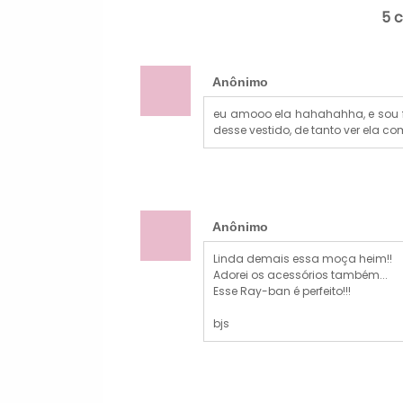
5 
Anônimo
eu amooo ela hahahahha, e sou f
desse vestido, de tanto ver ela c
Anônimo
Linda demais essa moça heim!!
Adorei os acessórios também...
Esse Ray-ban é perfeito!!!
bjs