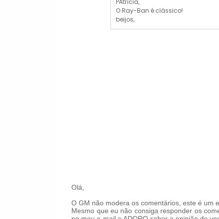
PAtrícia,
O Ray-Ban é clássico!
beijos,
Olá,
O GM não modera os comentários, este é um es
Mesmo que eu não consiga responder os comen
no meu e-mail e ADORO saber a opinião de voc