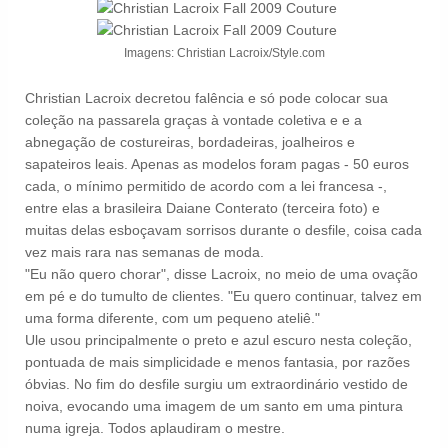
Imagens: Christian Lacroix/Style.com
Christian Lacroix decretou falência e só pode colocar sua
coleção na passarela graças à vontade coletiva e e a
abnegação de costureiras, bordadeiras, joalheiros e
sapateiros leais. Apenas as modelos foram pagas - 50 euros
cada, o mínimo permitido de acordo com a lei francesa -,
entre elas a brasileira Daiane Conterato (terceira foto) e
muitas delas esboçavam sorrisos durante o desfile, coisa cada
vez mais rara nas semanas de moda.
"Eu não quero chorar", disse Lacroix, no meio de uma ovação
em pé e do tumulto de clientes. "Eu quero continuar, talvez em
uma forma diferente, com um pequeno ateliê."
Ule usou principalmente o preto e azul escuro nesta coleção,
pontuada de mais simplicidade e menos fantasia, por razões
óbvias. No fim do desfile surgiu um extraordinário vestido de
noiva, evocando uma imagem de um santo em uma pintura
numa igreja. Todos aplaudiram o mestre.