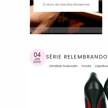
12 anos de Garotas Modernas
04
SÉRIE RELEMBRANDO
JUN
2009
christian louboutin
moda
sapato