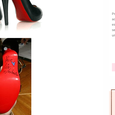
P
a
e
s
um