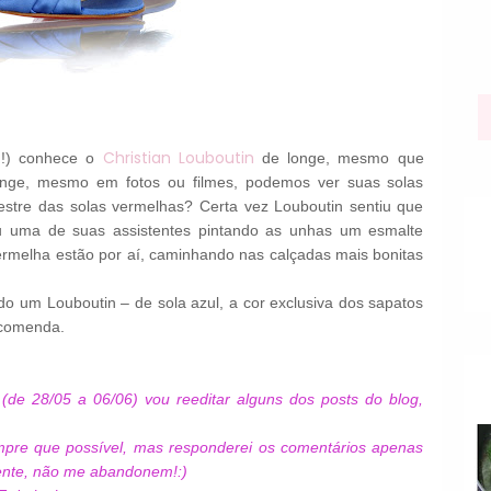
Christian Louboutin
u!) conhece o
de longe, mesmo que
onge, mesmo em fotos ou filmes, podemos ver suas solas
tre das solas vermelhas? Certa vez Louboutin sentiu que
iu uma de suas assistentes pintando as unhas um esmalte
vermelha estão por aí, caminhando nas calçadas mais bonitas
do um Louboutin – de sola azul, a cor exclusiva dos sapatos
ncomenda.
(de 28/05 a 06/06) vou reeditar alguns dos posts do blog,
pre que possível, mas responderei os comentários apenas
mente, não me abandonem!:)