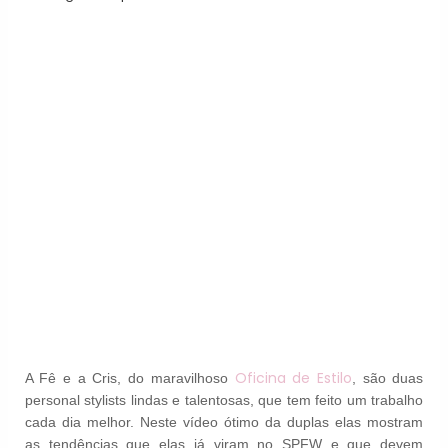
Oficina de Estilo
A Fê e a Cris, do maravilhoso
, são duas
personal stylists lindas e talentosas, que tem feito um trabalho
cada dia melhor. Neste vídeo ótimo da duplas elas mostram
as tendências que elas já viram no SPFW e que devem