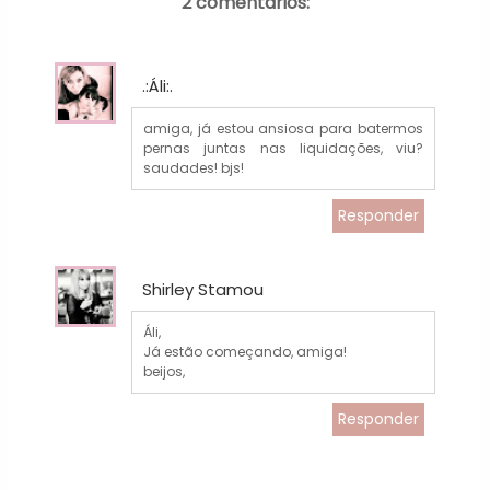
2 comentários:
.:Áli:.
amiga, já estou ansiosa para batermos
pernas juntas nas liquidações, viu?
saudades! bjs!
Responder
Shirley Stamou
Áli,
Já estão começando, amiga!
beijos,
Responder