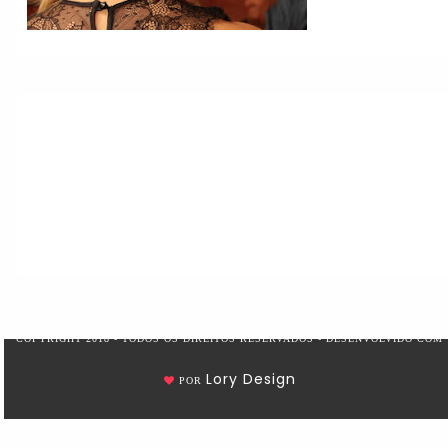
COPYRIGHT 2018 - TODOS OS DIREITOS RESERVADOS - DESENVOLVIDO COM
Lory Design
POR