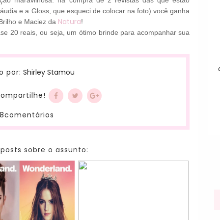
o maravilhosa: na compra de 2 revistas das que estão
láudia e a Gloss, que esqueci de colocar na foto) você ganha
Natura
Brilho e Maciez da
!
ase 20 reais, ou seja, um ótimo brinde para acompanhar sua
Shirley Stamou
o por:
ompartilhe!
8comentários
 posts sobre o assunto: