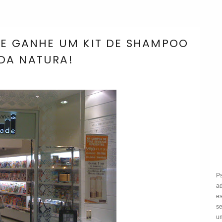
 E GANHE UM KIT DE SHAMPOO
DA NATURA!
P
a
e
s
um