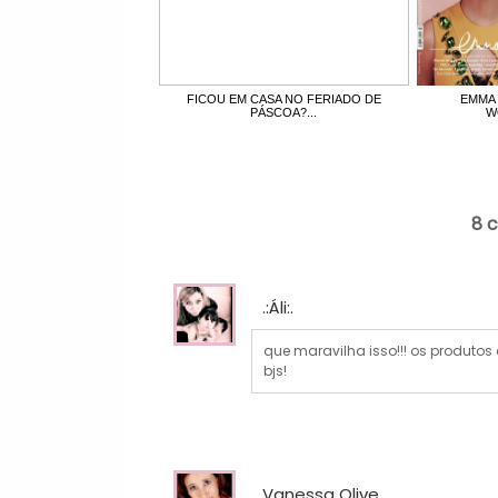
FICOU EM CASA NO FERIADO DE
EMMA 
PÁSCOA?...
W
8 
.:Áli:.
que maravilha isso!!! os produtos
bjs!
Vanessa Olive