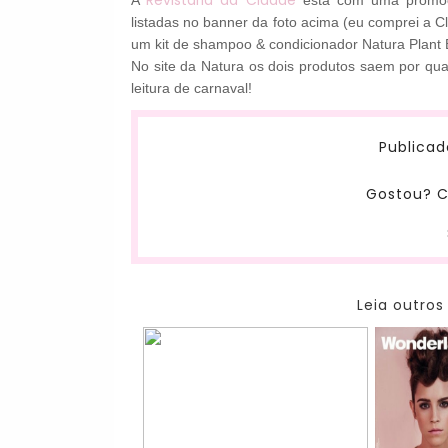
Revistaria da Cidade
A
está com uma promoçã
listadas no banner da foto acima (eu comprei a C
um kit de shampoo & condicionador Natura Plant 
No site da Natura os dois produtos saem por qu
leitura de carnaval!
Publicad
Gostou? C
Leia outros