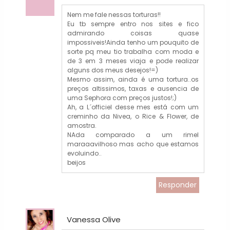
Nem me fale nessas torturas!!
Eu tb sempre entro nos sites e fico
admirando coisas quase
impossiveis!Ainda tenho um pouquito de
sorte pq meu tio trabalha com moda e
de 3 em 3 meses viaja e pode realizar
alguns dos meus desejos!=)
Mesmo assim, ainda é uma tortura..os
preços altissimos, taxas e ausencia de
uma Sephora com preços justos!;)
Ah, a L´officiel desse mes está com um
creminho da Nivea, o Rice & Flower, de
amostra.
NAda comparado a um rimel
maraaavilhoso mas acho que estamos
evoluindo..
beijos
Responder
Vanessa Olive