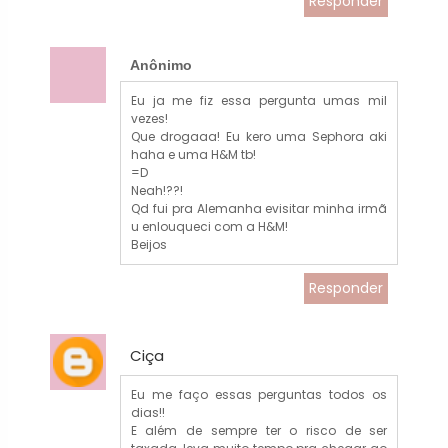
Responder
Anônimo
Eu ja me fiz essa pergunta umas mil
vezes!
Que drogaaa! Eu kero uma Sephora aki
haha e uma H&M tb!
=D
Neah!??!
Qd fui pra Alemanha evisitar minha irmã
u enlouqueci com a H&M!
Beijos
Responder
Ciça
Eu me faço essas perguntas todos os
dias!!
E além de sempre ter o risco de ser