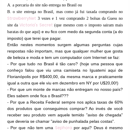
A. a porcaria do site não entrega no Brasil ou
B. o site entrega no Brasil, mas como já fui taxada comprando no
StrawberryNet
3 vezes e 1 vez comprando 2 bolsas da Guess no
Victoria's Secret
site da
(
que mesmo com o imposto sairam mais
) e
eu fico com medo da segunda conta (a do
baratas do que aqui
imposto) que terei que pagar.
Então nestes momentos surgem algumas perguntas cujas
respostas não importam, mas que qualquer mulher que gosta
de beleza e moda e tem um computador com Internet se faz:
- Por que tudo no Brasil é tão caro? (hoje uma pessoa que
conheço falou que viu uma camiseta no Iguatemi aqui de
Florianópolis por R$400,00, da mesma marca e praticamente
igual a outra que ele viu em dezembro em NY por U$20,00!)
- Por que um monte de marcas não entregam no nosso país?
Eles sabem onde fica o Brasil???
- Por que a Receita Federal sempre nos aplica taxas de 60%
dos produtos que conseguimos comprar? Ao invés de você
receber seu produto vem aquele temido "aviso de chegada"
que deveria se chamar "aviso de punhalada pelas costas".
Sephora
- Por que não tem uma
por aqui? Deus é mesmo