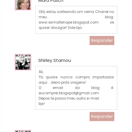
Mara Pusch
Olá, estou sorteando um verniz Chanel no
meu blog:
www.esmaltenope.blogspot.com se
quiser divulgar! Gde bjo
Responder
Shirley Stamou
Áli,
Tb quase nunca compro importados
aqui... deixo prás viagens!
O email do blog é:
eucomprei.blogspot@gmail.com
Depos te passo meu outro e-mail.
bjs!
Responder