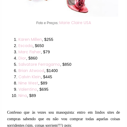
Marie Claire USA
Foto e Preços:
Karen Millen
, $255
Escada
, $650
Marc Fisher
, $79
Dior
, $860
Salvatore Ferragamo
, $850
Brian Atwood
, $1400
Calvin Klein
, $445
Nine West
, $89
Valentino
, $695
Nina
, $89
Confesso que às vezes sou masoquista: entro em lindos sites de
compras sabendo que eu não vou comprar todas aquelas coisas
sorridentes (sim, coisas sorriem!!!) pois: