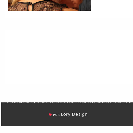
COPYRIGHT 2018 - TODOS OS DIREITOS RESERVADOS - DESENVOLVIDO COM
Lory Design
POR