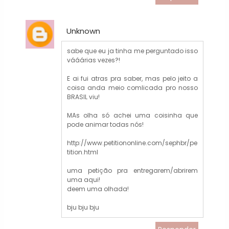
Unknown
sabe que eu ja tinha me perguntado isso
vááárias vezes?!
E ai fui atras pra saber, mas pelo jeito a
coisa anda meio comlicada pro nosso
BRASIL viu!
MAs olha só achei uma coisinha que
pode animar todas nós!
http://www.petitiononline.com/sephbr/pe
tition.html
uma petição pra entregarem/abrirem
uma aqui!
deem uma olhada!
bju bju bju