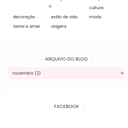
o
cultura
decoração
estilo de vida
moda
testei e amei
viagens
ARQUIVO DO BLOG
FACEBOOK