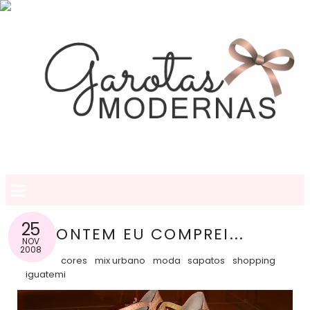
≡
25
ONTEM EU COMPREI...
NOV
2008
cores
mix urbano
moda
sapatos
shopping
iguatemi