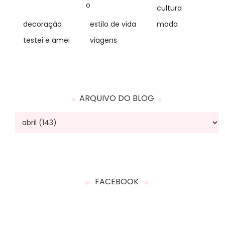
o
cultura
decoração
estilo de vida
moda
testei e amei
viagens
ARQUIVO DO BLOG
FACEBOOK